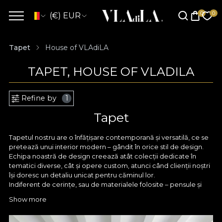
(€) EUR
Tapet
House of VLAdiLA
TAPET, HOUSE OF VLADILA
Refine by
1
Tapet
Tapetul nostru are o înfățișare contemporană și versatilă, ce se
pretează unui interior modern – gândit în orice stil de design.
Echipa noastră de design creează atât colecții dedicate în
tematici diverse, cât și opere custom, atunci când clienții noștri
își doresc un detaliu unicat pentru căminul lor.
Indiferent de cerințe, sau de materialele folosite – pensule și
acuarele, creioane fine sau tableta digitală, orice model
Show more
conturat de designerii VLAdiLA pornește în primul rând cu un
substrat de pasiune. Orice design este tratat cu cea mai mare