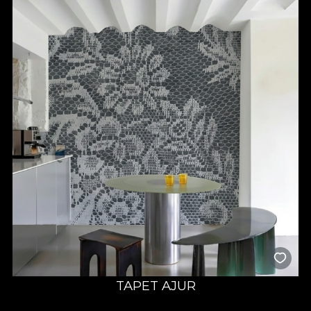
atenție la detalii, mult drag și răbdare, alimentat de satisfacția și
fericirea celor ce ne aleg sa le colorăm un “acasă” al visurilor lor.
TAPET AJUR