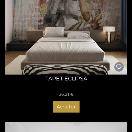
TAPET ECLIPSĂ
36,21
€
Acheter