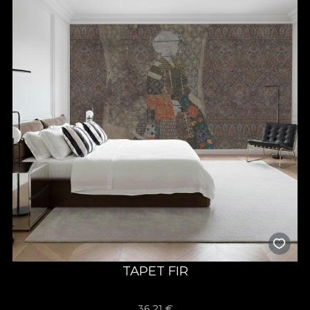
TAPET FIR
36,21
€