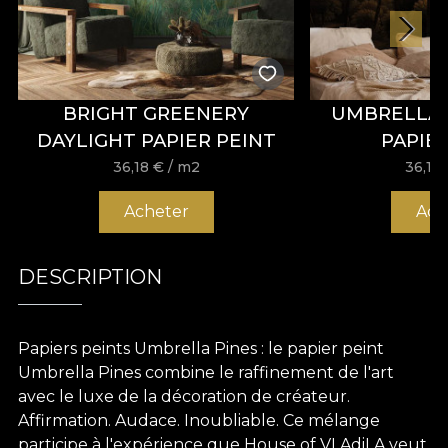
BRIGHT GREENERY
UMBRELLA 
DAYLIGHT PAPIER PEINT
PAPIE
36,18
€
/ m2
36,18
Acheter
Ach
DESCRIPTION
Papiers peints Umbrella Pines : le papier peint
Umbrella Pines combine le raffinement de l'art
avec le luxe de la décoration de créateur.
Affirmation. Audace. Inoubliable. Ce mélange
participe à l'expérience que House of VLAdiLA veut