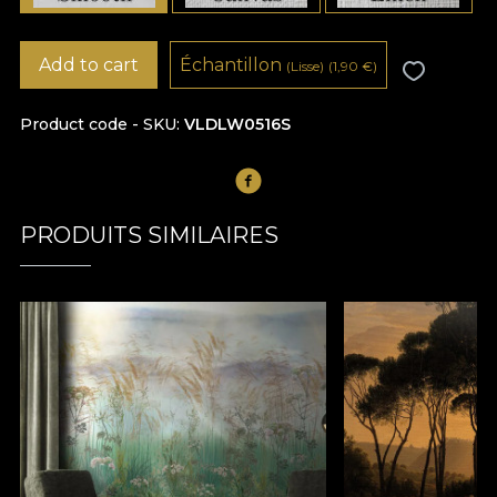
Add to cart
Échantillon
(Lisse)
(1,90
€
)
Product code - SKU
VLDLW0516S
PRODUITS SIMILAIRES