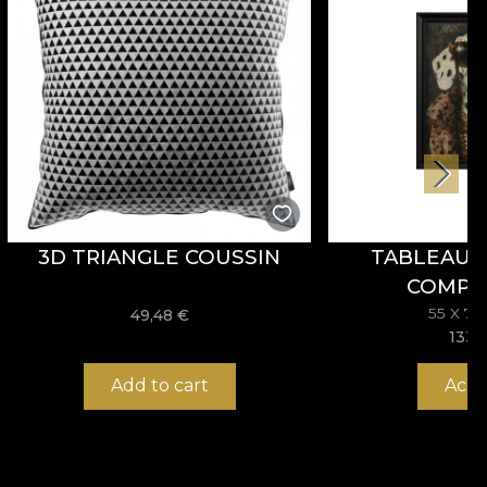
3D TRIANGLE COUSSIN
TABLEAU 
COMPA
55 X 7
49,48
€
133,
Add to cart
Ache