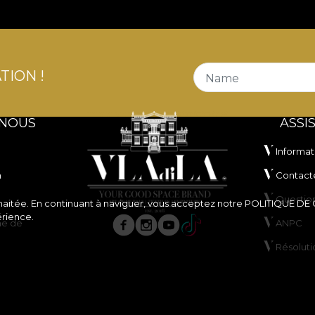
TION !
Name
 NOUS
ASSI
Informat
n
Contact
Questio
souhaitée. En continuant à naviguer, vous acceptez notre
POLITIQUE DE
érience.
ne de
ANPC
Résoluti
de cookies