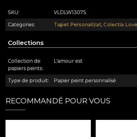
aux femmes et aux hommes, une ode à la beauté féminin
qu'un pas, et les dessins de cette collection visent à f
SKU
VLDLW1307S
simplement partie de l'aphrodisie, partie de l'amour... 
Categories
Tapet Personalizat
,
Colectia Love
Collections
Collection de
L'amour est
papiers peints
Type de produit
Papier peint personnalisé
RECOMMANDÉ POUR VOUS