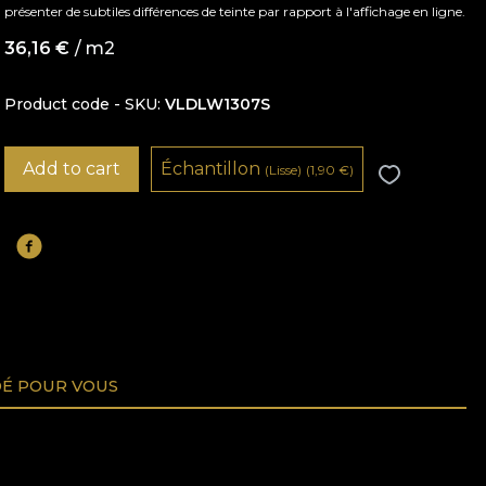
présenter de subtiles différences de teinte par rapport à l'affichage en ligne.
36,16
€
/ m2
Product code - SKU
VLDLW1307S
Add to cart
Échantillon
(Lisse)
(1,90
€
)
É POUR VOUS