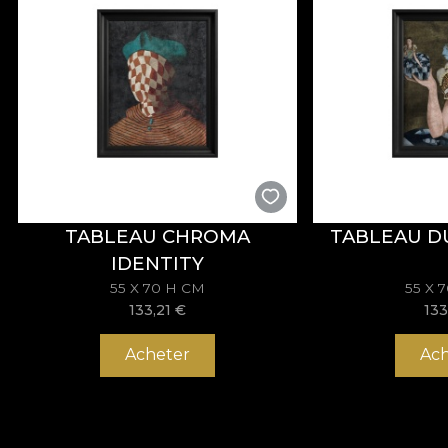
TABLEAU CHROMA
TABLEAU D
IDENTITY
55 X 70 H CM
55 X 
133,21
€
133
Acheter
Ach