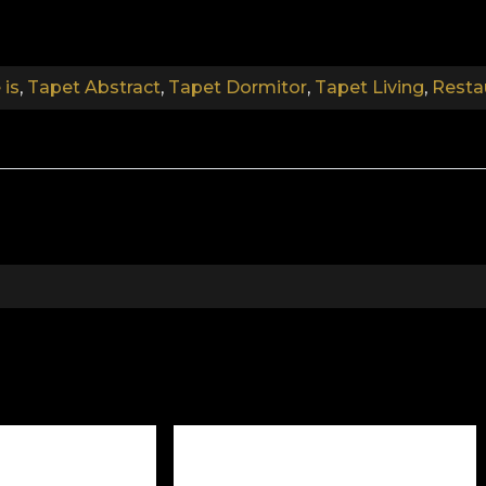
e, masculine ou androgyne, à toute beauté, quelle que s
aire traverser au spectateur tous les états et étapes : qu'i
et l'amour est offert à tous, quel que soit le genre.
 is
,
Tapet Abstract
,
Tapet Dormitor
,
Tapet Living
,
Resta