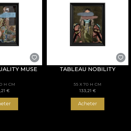
UALITY MUSE
TABLEAU NOBILITY
70 H CM
55 X 70 H CM
,21
€
133,21
€
eter
Acheter