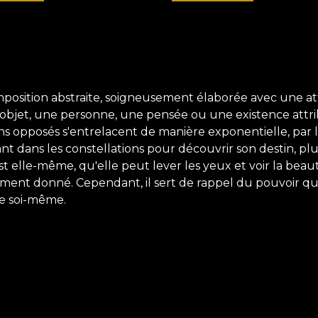
composition abstraite, soigneusement élaborée avec une a
 objet, une personne, une pensée ou une existence attrib
 opposés s'entrelacent de manière exponentielle, par la 
 dans les constellations pour découvrir son destin, plus le
st elle-même, qu'elle peut lever les yeux et voir la beaut
ent donné. Cependant, il sert de rappel du pouvoir que
re soi-même.
ant l'expérience humaine pour ceux qui sont tombés amo
i souligne le pouvoir de l'inconscient et des rêves. Nous 
acun de nous a un côté caché, un côté que nous souhaiton
de l'irrationnel dans la création artistique. Le spectat