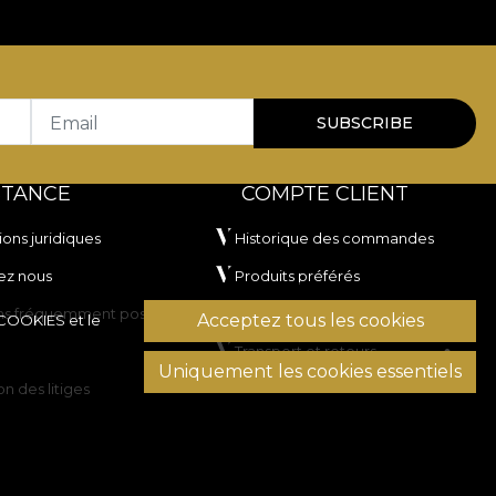
Email
SUBSCRIBE
STANCE
COMPTE CLIENT
ions juridiques
Historique des commandes
ez nous
Produits préférés
ns fréquemment posées
Modes de paiement
Acceptez tous les cookies
 COOKIES
et le
Transport et retours
Uniquement les cookies essentiels
on des litiges