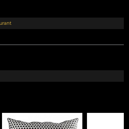
oit la forme. De l'extase à la douleur, il n'y a
ls soient loués ou condamnés et critiqués, ils font
urant