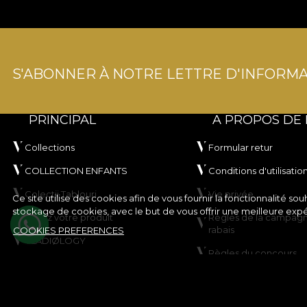
S'ABONNER À NOTRE LETTRE D'INFORMA
PRINCIPAL
A PROPOS DE
Collections
Formular retur
COLLECTION ENFANTS
Conditions d'utilisatio
Colectii Tablouri
Vie privée
Ce site utilise des cookies afin de vous fournir la fonctionnalité 
stockage de cookies, avec le but de vous offrir une meilleure exp
Créez votre produit
Règles de la campag
rabais
COOKIES PREFERENCES
VLADIØLOGY
Règles du concours
Contact
Politique en matière 
Plan du site