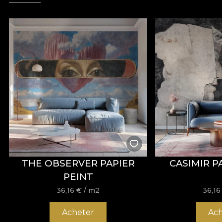
THE OBSERVER PAPIER
CASIMIR P
PEINT
36,16
€
/ m2
36,1
Acheter
Ach