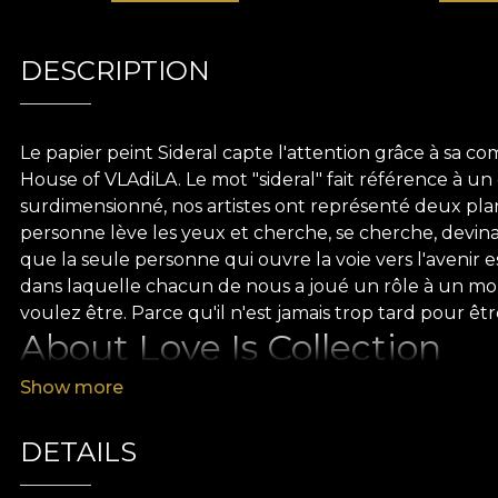
DESCRIPTION
Le papier peint Sideral capte l'attention grâce à sa 
House of VLAdiLA. Le mot "sideral" fait référence à un
surdimensionné, nos artistes ont représenté deux plans
personne lève les yeux et cherche, se cherche, devinant
que la seule personne qui ouvre la voie vers l'avenir e
dans laquelle chacun de nous a joué un rôle à un mom
voulez être. Parce qu'il n'est jamais trop tard pour êt
About Love Is Collection
Show more
Nous ouvrons les portes du surréalisme, révolutionn
équilibrer la vision rationnelle des gens avec celle qu
DETAILS
l'inattendu, l'inhabituel et le non conventionnel. Ch
art. Il ne reste plus qu'à se plonger dans le domaine 