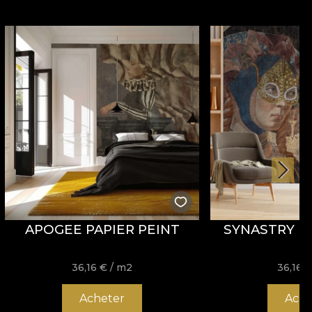
APOGEE PAPIER PEINT
SYNASTRY PA
36,16
€
/ m2
36,16
Acheter
Ache