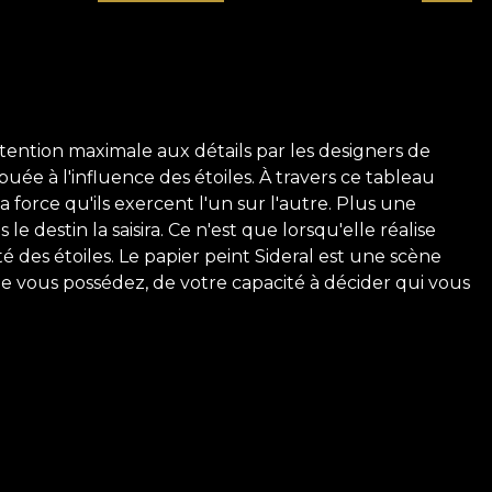
ttention maximale aux détails par les designers de
uée à l'influence des étoiles. À travers ce tableau
force qu'ils exercent l'un sur l'autre. Plus une
 destin la saisira. Ce n'est que lorsqu'elle réalise
é des étoiles. Le papier peint Sideral est une scène
 vous possédez, de votre capacité à décider qui vous
ureux du papier peint de Love Is. Nous visons à
vous invitons à trouver la magie et la beauté dans
s explorer à travers cette collection de papier peint-
eur recevra ces dessins comme un poème d'amour dédié