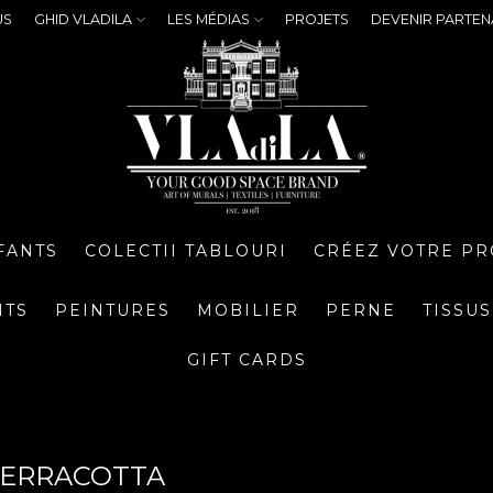
US
GHID VLADILA
LES MÉDIAS
PROJETS
DEVENIR PARTEN
FANTS
COLECTII TABLOURI
CRÉEZ VOTRE PR
NTS
PEINTURES
MOBILIER
PERNE
TISSUS
GIFT CARDS
TERRACOTTA