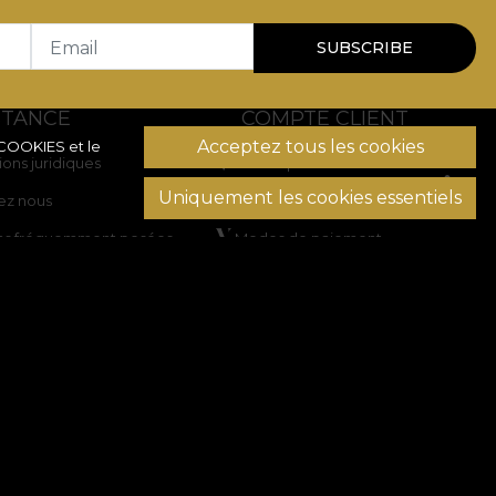
Email
SUBSCRIBE
STANCE
COMPTE CLIENT
Acceptez tous les cookies
 COOKIES
et le
ions juridiques
Historique des commandes
Uniquement les cookies essentiels
ez nous
Produits préférés
ns fréquemment posées
Modes de paiement
Transport et retours
on des litiges