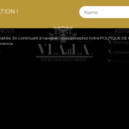
TION !
Name
 NOUS
ASSI
souhaitée. En continuant à naviguer, vous acceptez notre
POLITIQUE DE
Informat
érience.
n
Contact
Questio
ne de
ANPC
Résoluti
de cookies