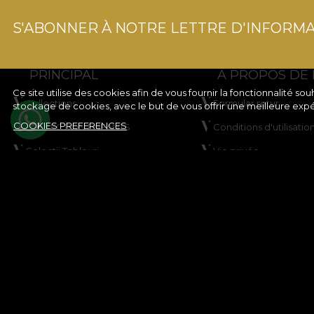
S'ABONNER À NOTRE LETTRE D'INFORMA
PRINCIPAL
A PROPOS DE
Ce site utilise des cookies afin de vous fournir la fonctionnalité 
Collections
Formular retur
stockage de cookies, avec le but de vous offrir une meilleure exp
COOKIES PREFERENCES
COLLECTION ENFANTS
Conditions d'utilisatio
Colectii Tablouri
Vie privée
Créez votre produit
Règles de la campag
rabais
VLADIØLOGY
Règles du concours
Contact
Politique en matière 
Plan du site
© House of VLAdiLA 2026