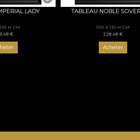
MPERIAL LADY
TABLEAU NOBLE SOVE
 135 H CM
100 X 135 H CM
8,48
€
228,48
€
heter
Acheter