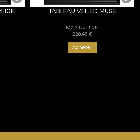
REIGN
TABLEAU VEILED MUSE
100 X 135 H CM
228,48
€
Acheter