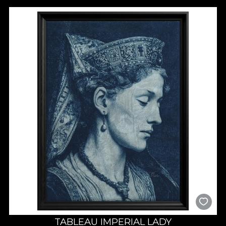
designuri geometrice intricate si eleganta florala. Temele
oscileaza intre relatarea de episoade istorice, scene
mitologice, iconografie religioasa, dar si o gama extinsa de
elemente decorative (geometrice, vegetale, etc.). Nu facem
altceva decat sa va invitam sa experimentati farmecul
maiestriei artizanale in spatiul dumnneavoastra.
Se spune ca Lisabona a primit porecla „Regina Marii” deoarece
cladirile sale acoperite cu azulejo seamana cu pietrele
pretioase care decoreaza coroanele. Sub soarele portughez,
patratele din ceramica pictata stralucesc ca niste pietre
pretioase, asezate peste oras. Aceasta colectie aduce esenta
artei artizanale inspirata de azulejos, imbinand tehnici
traditionale cu designul contemporan pentru o experienta
deosebita.
Va invitam intr-un pelerinaj in care veti fi invaluiti de seductia
traditiei si inovatiei cu “Terracota | the grandeur of yore”.
Completati-va interioarele cu aceste tapete exceptionale,
pictate manual, unde fiecare panou povesteste o poveste
despre cultura, arta si frumusete atemporala.
TABLEAU IMPERIAL LADY