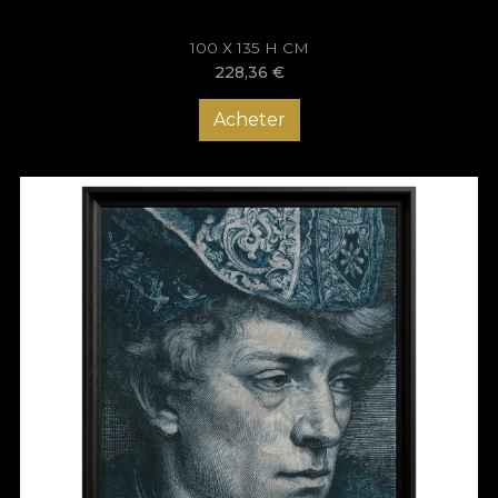
100 X 135 H CM
228,36
€
Acheter