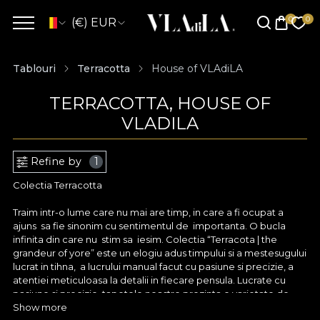
(€) EUR
Tablouri
Terracotta
House of VLAdiLA
TERRACOTTA, HOUSE OF
VLADILA
Refine by
1
Colectia Terracotta
Traim intr-o lume care nu mai are timp, in care a fi ocupat a
ajuns sa fie sinonim cu sentimentul de importanta. O bucla
infinita din care nu stim sa iesim. Colectia “Terracota | the
grandeur of yore” este un elogiu adus timpului si a mestesugului
lucrat in tihna, a lucrului manual facut cu pasiune si precizie, a
atentiei meticuloasa la detalii in fiecare pensula. Lucrate cu
pasiune si precizie, tapetele noastre prezinta o varietate de
modele si motive uimitoare, amintind de peisaje insorite,
Show more